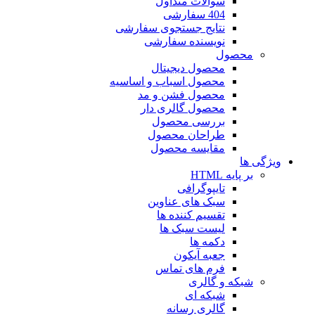
سوالات متداول
404 سفارشی
نتایج جستجوی سفارشی
نویسنده سفارشی
محصول
محصول دیجیتال
محصول اسباب و اساسیه
محصول فشن و مد
محصول گالری دار
بررسی محصول
طراحان محصول
مقایسه محصول
ویژگی ها
بر پایه HTML
تایپوگرافی
سبک های عناوین
تقسیم کننده ها
لیست سبک ها
دکمه ها
جعبه آیکون
فرم های تماس
شبکه و گالری
شبکه ای
گالری رسانه