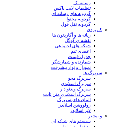
رسانه تک
تنظیمات لایت باکس
گردونه های رسانه ای
گردونه محتوا
گردونه نقل قول
کاربردی
زبانه ها و آکاردئون ها
نقشه ی گوگل
شبکه های اجتماعی
اعضای تیم
جدول قیمت
شمارنده و شمارشگر
نمودار و نوار پیشرفت
سربرگ ها
سربرگ محو
سربرگ اسلایدی
سربرگ ویدئو دار
سربرگ اسلایدی متن ثابت
المان های سربرگ
رولووشن اسلایدر
لایر اسلایدر
و بیشتر …
سیستم های شبکه ای
ردیفها و ستونها